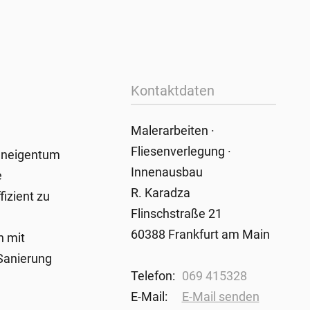
Kontaktdaten
Malerarbeiten ·
Fliesenverlegung ·
hneigentum
Innenausbau
e
R. Karadza
izient zu
Flinschstraße 21
60388 Frankfurt am Main
n mit
 Sanierung
Telefon:
069 415328
E-Mail:
E-Mail senden