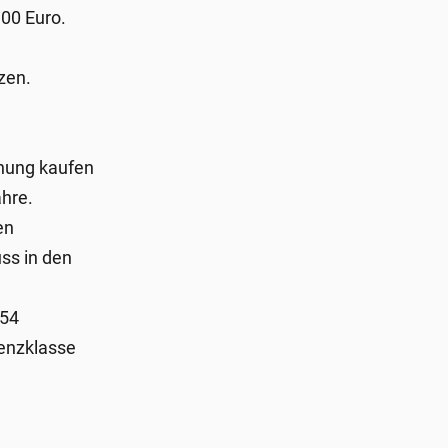
,00 Euro.
zen.
nung kaufen
hre.
en
ss in den
 54
ienzklasse