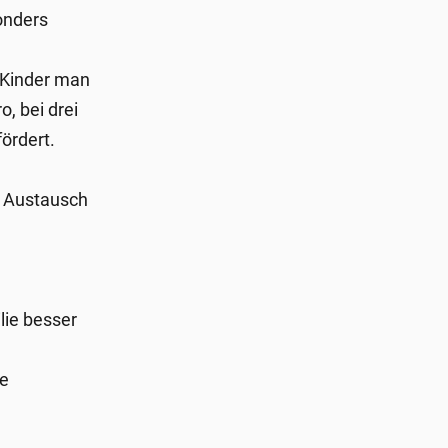
onders
 Kinder man
, bei drei
ördert.
n Austausch
lie besser
e