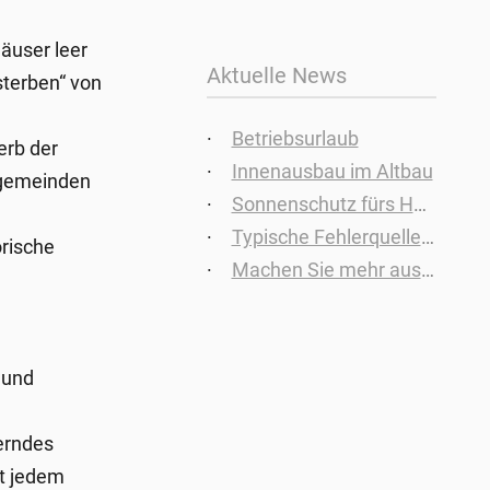
äuser leer
Aktuelle News
terben“ von
Betriebsurlaub
erb der
Innenausbau im Altbau
fgemeinden
Sonnenschutz fürs Holz im Innen- und Außenbereich
Typische Fehlerquellen beim Bodenbelag
orische
Machen Sie mehr aus Ihren Kellerräum – zusätzlicher Wohnraum
 und
erndes
t jedem